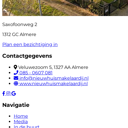
Saxofoonweg 2
1312 GC Almere
Plan een bezichtiging in
Contactgegevens
Veluwezoom 5, 1327 AA Almere
085 - 0607 081
info@nieuwhuismakelaardij.nl
www.nieuwhuismakelaardij.nl
Navigatie
Home
Media
In de buurt