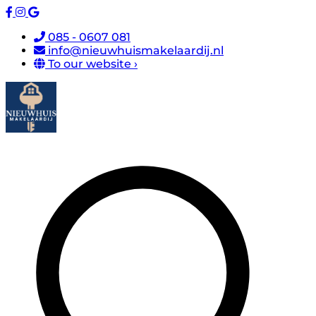
085 - 0607 081
info@nieuwhuismakelaardij.nl
To our website ›