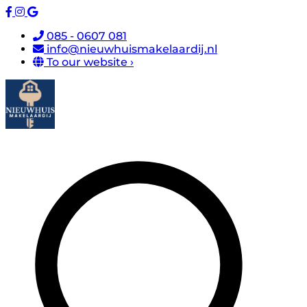
085 - 0607 081
info@nieuwhuismakelaardij.nl
To our website ›