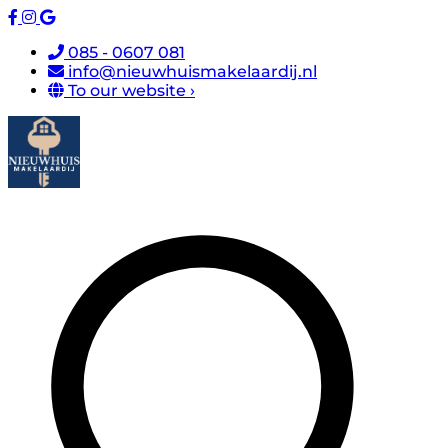
085 - 0607 081
info@nieuwhuismakelaardij.nl
To our website ›