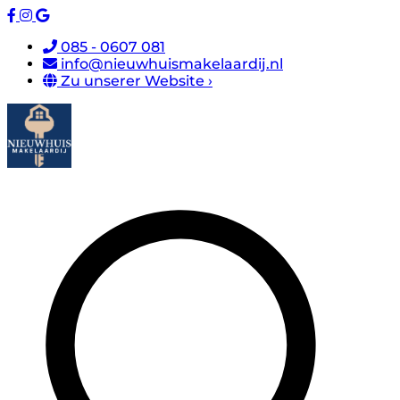
085 - 0607 081
info@nieuwhuismakelaardij.nl
Zu unserer Website ›